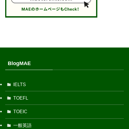
BlogMAE
IELTS
TOEFL
TOEIC
一般英語