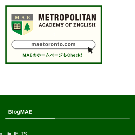
BlogMAE
IELTS