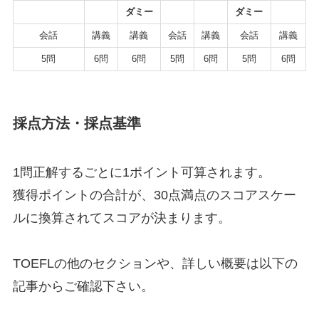
ダミー
ダミー
会話
講義
講義
会話
講義
会話
講義
5問
6問
6問
5問
6問
5問
6問
採点方法・採点基準
1問正解するごとに1ポイント可算されます。
獲得ポイントの合計が、30点満点のスコアスケー
ルに換算されてスコアが決まります。
TOEFLの他のセクションや、詳しい概要は以下の
記事からご確認下さい。