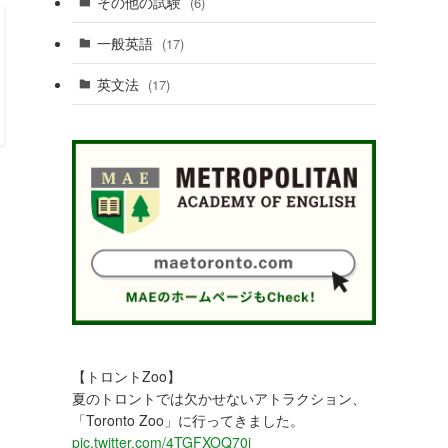
その他の試験
(6)
一般英語
(17)
英文法
(17)
【トロントZoo】
夏のトロントでは欠かせないアトラクション、
「Toronto Zoo」に行ってきました。
pic.twitter.com/4TGFXOQ70j