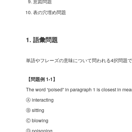
意図問題
表の穴埋め問題
1. 語彙問題
単語やフレーズの意味について問われる4択問題
【問題例 1-1】
The word “poised” in paragraph 1 is closest in mea
Ⓐ interacting
Ⓑ sitting
Ⓒ blowing
Ⓓ poisoning