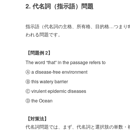
2. 代名詞（指示語）問題
指示語（代名詞の主格、所有格、目的格…つまりthey,
われる問題です。
【問題例 2】
The word “that” in the passage refers to
Ⓐ a disease-free environment
Ⓑ this watery barrier
Ⓒ virulent epidemic diseases
Ⓓ the Ocean
【対策法】
代名詞問題では、まず、代名詞と選択肢の単数・