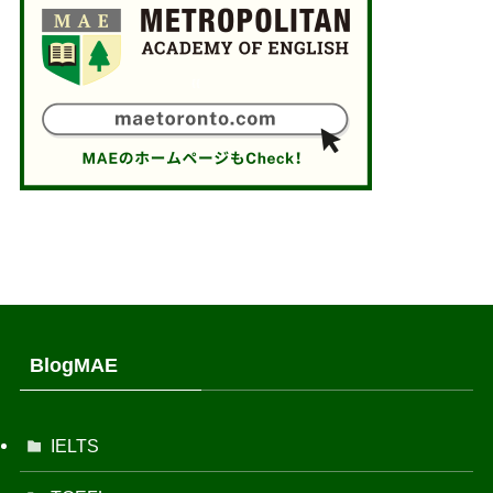
BlogMAE
IELTS