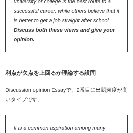
university or college is the best route to a
successful career, while others believe that it
is better to get a job straight after school.
Discuss both these views and give your
opinion.
利点が欠点を上回るか理論する設問
Discussion opinion Essayで、2番目に出題頻度が高
いタイプです。
It is a common aspiration among many