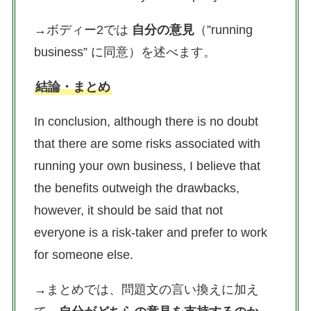
→ボディー2では
自分の意見
（”running
business” に同意）を述べます。
結論・まとめ
In conclusion, although there is no doubt
that there are some risks associated with
running your own business, I believe that
the benefits outweigh the drawbacks,
however, it should be said that not
everyone is a risk-taker and prefer to work
for someone else.
→まとめでは、問題文の言い換えに加え