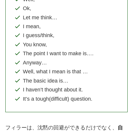
Ok,
Let me think…
I mean,
I guess/think,
You know,
The point I want to make is….
Anyway…
Well, what I mean is that …
The basic idea is…
I haven’t thought about it.
It’s a tough(difficult) question.
フィラーは、沈黙の回避ができるだけでなく、
自