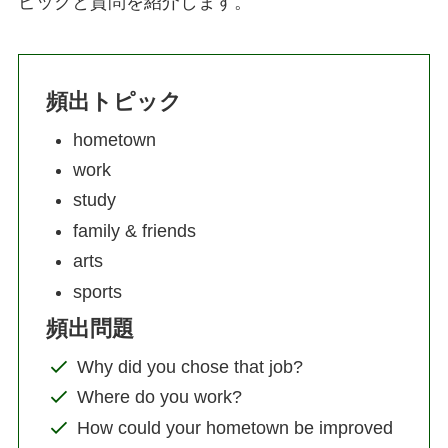
ピックと質問を紹介します。
頻出トピック
hometown
work
study
family & friends
arts
sports
頻出問題
Why did you chose that job?
Where do you work?
How could your hometown be improved