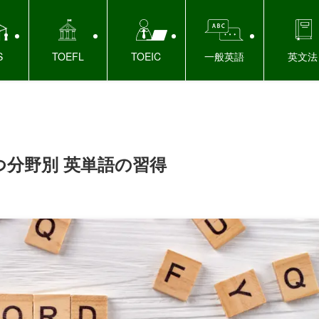
S
TOEFL
TOEIC
一般英語
英文法
つ分野別 英単語の習得