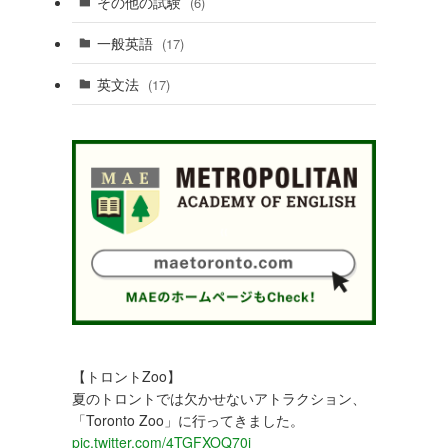
その他の試験
(6)
一般英語
(17)
英文法
(17)
【トロントZoo】
夏のトロントでは欠かせないアトラクション、
「Toronto Zoo」に行ってきました。
pic.twitter.com/4TGFXOQ70j