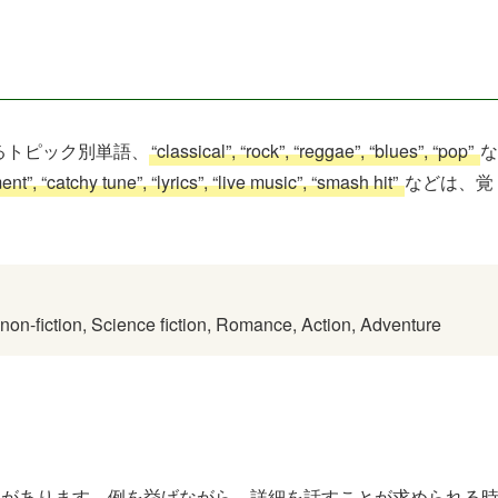
するトピック別単語、
“classical”, “rock”, “reggae”, “blues”, “pop”
な
nt”, “catchy tune”, “lyrics”, “live music”, “smash hit”
などは、覚
 non-fiction, Science fiction, Romance, Action, Adventure
とがあります。例を挙げながら、詳細を話すことが求められる