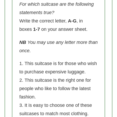
For which suitcase are the following
statements true?
Write the correct letter,
A-G
, in
boxes
1-7
on your answer sheet.
NB
You may use any letter more than
once.
1. This suitcase is for those who wish
to purchase expensive luggage.
2. This suitcase is the right one for
people who like to follow the latest
fashion.
3. It is easy to choose one of these
suitcases to match most clothing.