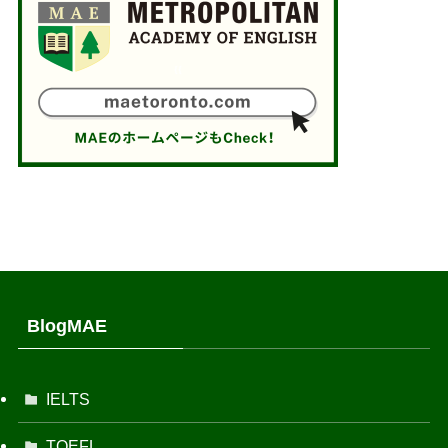
BlogMAE
IELTS
TOEFL