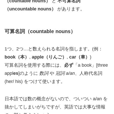
（countable nouns）
と
不可算名詞
（uncountable nouns）
があります。
可算名詞（countable nouns）
1つ、2つ…と数えられる名詞を指します。(例：
book（本）
,
apple（りんご）
,
car（車）
)
可算名詞を使用する際には、
必ず
「a book」[three
appl
es
]のように
数詞
や
冠詞 a/an
、人称代名詞
(her/ his) をつけて使います。
日本語では数の概念がないので、ついつい a/an を
抜かしてしまいがちですが、英語では大事な情報