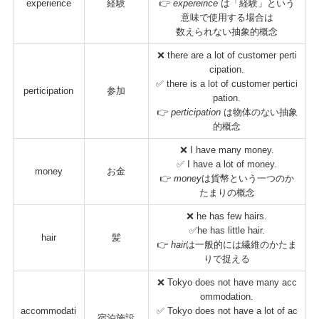
experience
経験
👉
expereince
は「経験」という
意味で使用する場合は
数えられない抽象的概念
❌ there are a lot of customer perti
cipation.
✅ there is a lot of customer pertici
perticipation
参加
pation.
👉
perticipation
は物体のない抽象
的概念
❌ I have many money.
✅ I have a lot of money.
money
お金
👉
money
は貨幣という一つのか
たまりの概念
❌ he has few hairs.
✅he has little hair.
hair
髪
👉
hair
は一般的には繊維のかたま
りで捉える
❌ Tokyo does not have many acc
ommodation.
accommodati
✅ Tokyo does not have a lot of ac
宿泊施設