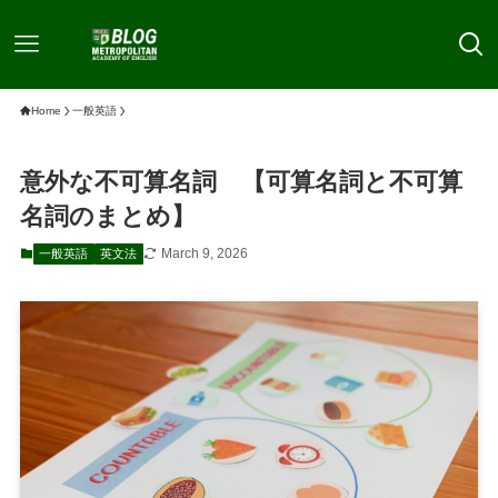
Home
一般英語
意外な不可算名詞 【可算名詞と不可算
名詞のまとめ】
March 9, 2026
一般英語
英文法