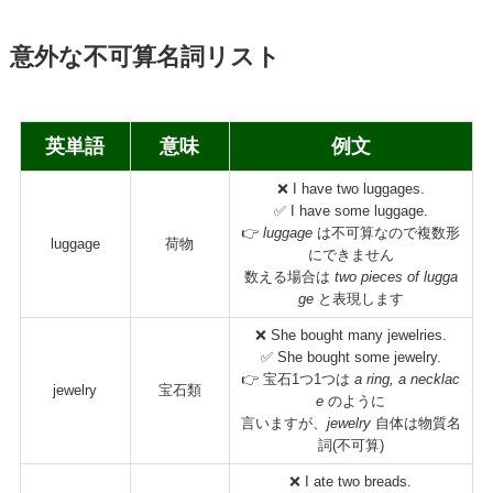
意外な不可算名詞リスト
英単語
意味
例文
❌ I have two luggages.
✅ I have some luggage.
👉
luggage
は不可算なので複数形
luggage
荷物
にできません
数える場合は
two pieces of lugga
ge
と表現します
❌ She bought many jewelries.
✅ She bought some jewelry.
👉 宝石1つ1つは
a ring, a necklac
jewelry
宝石類
e
のように
言いますが、
jewelry
自体は物質名
詞(不可算)
❌ I ate two breads.