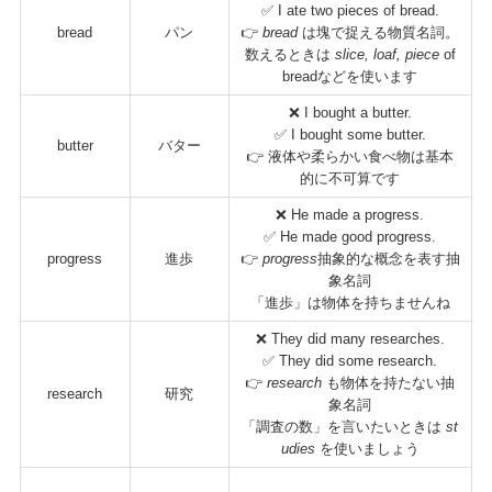
✅ I ate two pieces of bread.
bread
パン
👉
bread
は塊で捉える物質名詞。
数えるときは
slice, loaf, piece
of
breadなどを使います
❌ I bought a butter.
✅ I bought some butter.
butter
バター
👉 液体や柔らかい食べ物は基本
的に不可算です
❌ He made a progress.
✅ He made good progress.
progress
進歩
👉
progress
抽象的な概念を表す抽
象名詞
「進歩」は物体を持ちませんね
❌ They did many researches.
✅ They did some research.
👉
research
も物体を持たない抽
research
研究
象名詞
「調査の数」を言いたいときは
st
udies
を使いましょう