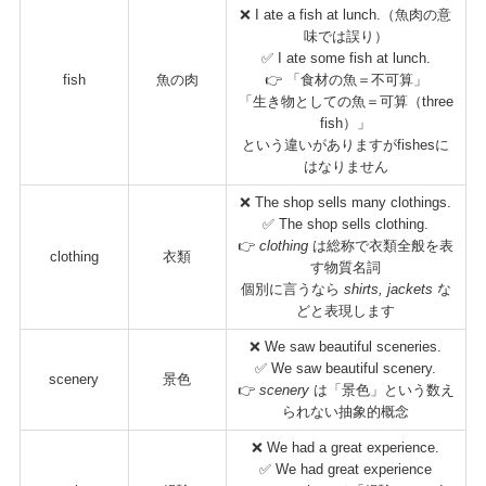
❌ I ate a fish at lunch.（魚肉の意
味では誤り）
✅ I ate some fish at lunch.
fish
魚の肉
👉 「食材の魚＝不可算」
「生き物としての魚＝可算（three
fish）」
という違いがありますがfishesに
はなりません
❌ The shop sells many clothings.
✅ The shop sells clothing.
👉
clothing
は総称で衣類全般を表
clothing
衣類
す物質名詞
個別に言うなら
shirts, jackets
な
どと表現します
❌ We saw beautiful sceneries.
✅ We saw beautiful scenery.
scenery
景色
👉
scenery
は「景色」という数え
られない抽象的概念
❌ We had a great experience.
✅ We had great experience