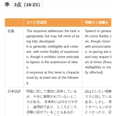
準 3点（16-23）
タスク完成度
明瞭さと流暢さ
定義
The response addresses the task
a
Speech is generally 
ppropriately but may fall short of be
ith some fluidity of 
ing fully developed.
on, though minor diff
It is generally intelligible and coher
with pronunciation, i
ent, with some fluidity of expressio
n, or pacing are noti
n, though it exhibits some noticeab
and may require liste
le lapses in the expression of idea
ort at times (though o
s.
ntelligibility is not si
A response at this level is characte
tly affected).
rized by at least two of the followin
g
日本語訳
問題に対して適切に回答している
話はだいたい明瞭で
が、十分に展開されていないとこ
スラと話していると
ろがある。 全体的には分かりやす
ある。しかし、発音
く、論理的であり、ところどころ
トネーションが少し
流暢に話せていることもあるが、
にくかったり、話の