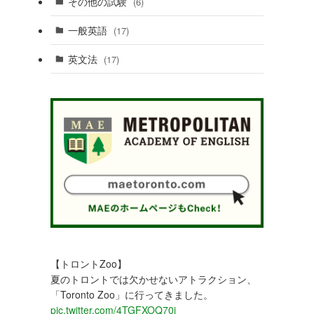
その他の試験
(6)
一般英語
(17)
英文法
(17)
【トロントZoo】
夏のトロントでは欠かせないアトラクション、
「Toronto Zoo」に行ってきました。
pic.twitter.com/4TGFXOQ70j