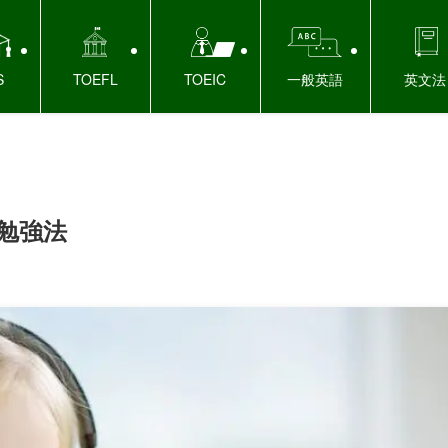
S
TOEFL
TOEIC
一般英語
英文法
る勉強法