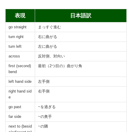
表現
日本語訳
go straight
まっすぐ進む
turn right
右に曲がる
turn left
左に曲がる
across
反対側、対向い
first (second)
最初（2つ目の）曲がり角
bend
left hand side
左手側
right hand sid
右手側
e
go past
~を過ぎる
far side
~の奥手
next to (besid
~の隣