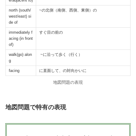
e/adjacent to)
north (south/
~の北側（南側、西側、東側）の
west/east) si
de of
immediately f
すぐ目の前の
acing (in front
of)
walk(go) alon
~に沿って歩く（行く）
g
facing
に直面して、の対向かいに
地図問題の表現
地図問題で特有の表現