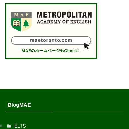
BlogMAE
IELTS