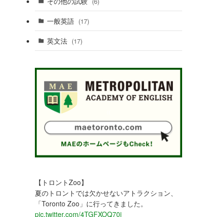
その他の試験
(6)
一般英語
(17)
英文法
(17)
【トロントZoo】
夏のトロントでは欠かせないアトラクション、
「Toronto Zoo」に行ってきました。
pic.twitter.com/4TGFXOQ70j