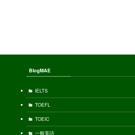
BlogMAE
IELTS
TOEFL
TOEIC
一般英語