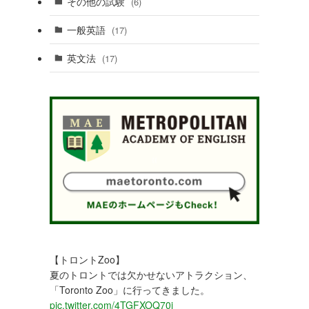
その他の試験
(6)
一般英語
(17)
英文法
(17)
【トロントZoo】
夏のトロントでは欠かせないアトラクション、
「Toronto Zoo」に行ってきました。
pic.twitter.com/4TGFXOQ70j