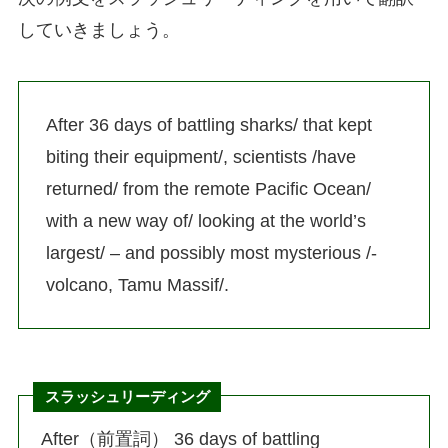
していきましょう。
After 36 days of battling sharks/ that kept
biting their equipment/, scientists /have
returned/ from the remote Pacific Ocean/
with a new way of/ looking at the world’s
largest/ – and possibly most mysterious /-
volcano, Tamu Massif/.
スラッシュリーディング
After（前置詞） 36 days of battling